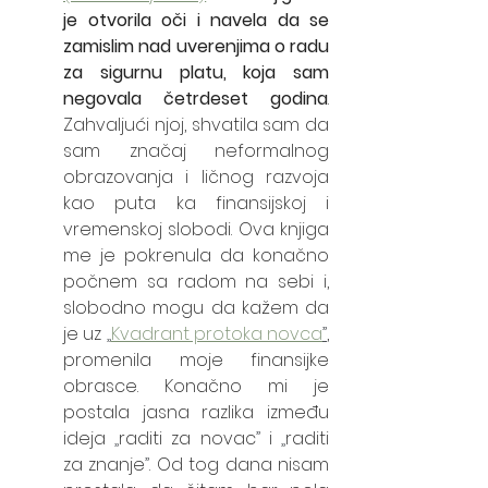
je otvorila oči i navela da se 
zamislim nad uverenjima o radu 
za sigurnu platu, koja sam 
negovala četrdeset godina
. 
Zahvaljući njoj, shvatila sam da 
sam značaj neformalnog 
obrazovanja i ličnog razvoja 
kao puta ka finansijskoj i 
vremenskoj slobodi. Ova knjiga 
me je pokrenula da konačno 
počnem sa radom na sebi i, 
slobodno mogu da kažem da 
je uz 
„
Kvadrant protoka novca
”
, 
promenila moje finansijke 
obrasce. Konačno mi je 
postala jasna razlika između 
ideja 
„
raditi za novac
”
 i 
„
raditi 
za znanje
”
. Od tog dana nisam 