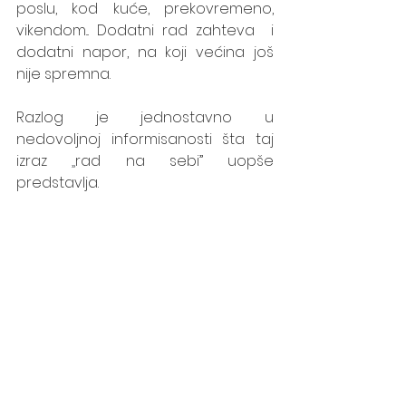
poslu, kod kuće, prekovremeno, 
vikendom... Dodatni rad zahteva  i 
dodatni napor, na koji većina još 
nije spremna.
Razlog je jednostavno u 
nedovoljnoj informisanosti šta taj 
izraz 
„
rad na sebi” uopše 
predstavlja. 