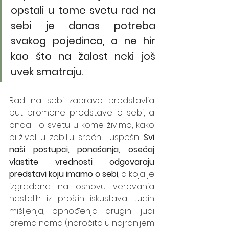
opstali u tome svetu rad na 
sebi je danas potreba 
svakog pojedinca, a ne hir 
kao što na žalost neki još 
uvek smatraju. 
Rad na sebi zapravo predstavlja 
put promene predstave o sebi, a 
onda i o svetu u kome živimo, kako 
bi živeli u izobilju, srećni i uspešni. 
Svi 
naši postupci, ponašanja, osećaj 
vlastite vrednosti odgovaraju 
predstavi koju imamo o sebi
, a koja je 
izgrađena na osnovu verovanja 
nastalih iz prošlih iskustava, tuđih 
mišljenja, ophođenja drugih ljudi 
prema nama (naročito u najranijem 