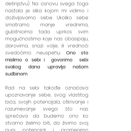
detinjstvu). Na osnovu svega toga 
nastala je slika kojom mi vidimo i 
doživljavamo sebe. Ukoliko sebe 
smatramo manje vrednima, 
gubitnicima tada uprkos svim 
mogućnostima koje nas obasipaju, 
darovima, snazi volje, ili vrednoći 
svedočimo neuspehu. 
Ono sto 
mislimo o sebi i  govorimo  sebi 
svakog dana upravlja našom 
sudbinom
. 
Rad na sebi takođe označava 
upoznavanje sebe, svog vlastitog 
bića, svojih potencijala, otkrivanje i  
razumevanje svega što nas 
sprečava da budemo ono ko 
stvarno želimo biti, da živimo svoj 
puni potencijal i promenimo 