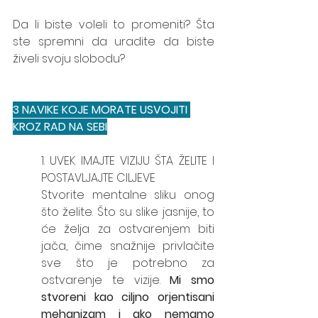
Da li biste voleli to promeniti? Šta 
ste spremni da uradite da biste 
živeli svoju slobodu?
3 NAVIKE KOJE MORATE USVOJITI 
KROZ RAD NA SEBI
1. UVEK IMAJTE VIZIJU ŠTA ŽELITE I 
POSTAVLJAJTE CILJEVE
Stvorite mentalne sliku onog 
što želite. Što su slike jasnije, to 
će želja za ostvarenjem biti 
jača, čime snažnije privlačite 
sve što je potrebno za 
ostvarenje te vizije. 
Mi smo 
stvoreni kao ciljno orjentisani 
mehanizam i ako nemamo 