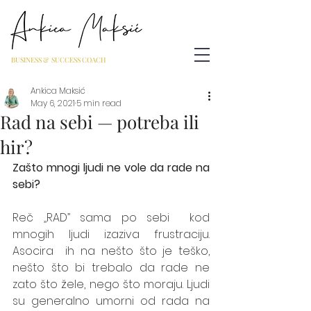
BUSINESS & SUCCESS COACH
Ankica Maksić
May 6, 2021
5 min read
Rad na sebi — potreba ili
hir?
Zašto mnogi ljudi ne vole da rade na 
sebi? 
Reč 
„
RAD
”
 sama po sebi  kod  
mnogih ljudi izaziva frustraciju. 
Asocira  ih na nešto što je teško, 
nešto što bi trebalo da rade ne 
zato što žele, nego što moraju. Ljudi 
su generalno umorni od rada na 