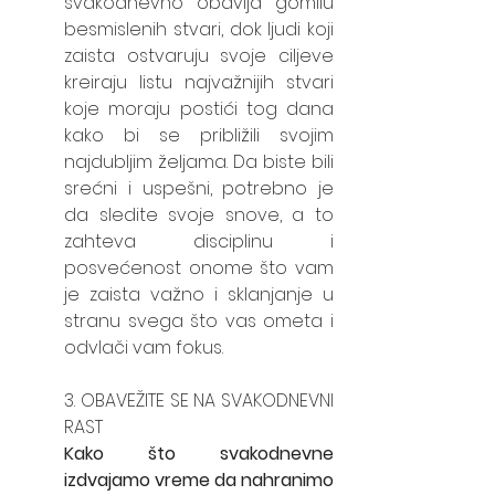
svakodnevno obavlja gomilu 
besmislenih stvari, dok ljudi koji 
zaista ostvaruju svoje ciljeve 
kreiraju listu najvažnijih stvari 
koje moraju postići tog dana 
kako bi se približili svojim 
najdubljim željama. Da biste bili 
srećni i uspešni, potrebno je 
da sledite svoje snove, a to 
zahteva disciplinu i 
posvećenost onome što vam 
je zaista važno i sklanjanje u 
stranu svega što vas ometa i 
odvlači vam fokus. 
3. OBAVEŽITE SE NA SVAKODNEVNI 
RAST 
Kako što svakodnevne 
izdvajamo vreme da nahranimo 