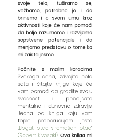
svoje telo, tuširamo se, 
vežbamo, potrebno je i da 
brinemo i o svom umu kroz 
aktivnosti koje će nam pomoći 
da bolje razumemo i razvijamo 
sopstvene potencijale i da 
menjamo predstavu o tome ko 
mi zaista jesmo. 
Počnite s malim koracima
. 
Svakoga dana, izdvojite pola 
sata i čitajte knjige koje će 
vam pomoći da gradite svoju 
svesnost i poboljšate 
mentalno i duhovno zdravlje. 
Jedna od knjiga koju vam 
toplo preporučujem jeste 
„
Bogat otac siromašan otac
”
(Robert Kiyosaki)
. 
Ova knjiga mi 