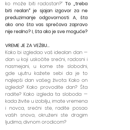
ko može biti radostan?
” 
To 
„
treba 
biti realan” je sjajan izgovor za ne 
preduzimanje odgovornosti
. 
A, šta 
ako ono šta vas sprečava zapravo 
nije realno? I, šta ako je sve moguće?
VREME JE ZA VEŽBU...
Kako bi izgledao vaš idealan dan — 
dan u koji uskočite srećni, radosni i 
nasmejani, u kome ste slobodni, 
gde ujutru kažete sebi da je to 
najlepši dan vašeg života. Kako on 
izgleda? Kako provodite dan? Šta 
radite? Kako izgleda ta sloboda — 
kada živite u izobilju, imate vremena 
i novca, srećni ste, radite posao 
vaših snova, okruženi ste dragim 
ljudima, divnom orodicom?