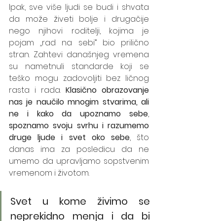
Ipak, sve više ljudi se budi i shvata 
da može živeti bolje i drugačije 
nego njihovi roditelji, kojima je 
pojam 
„
rad na sebi” bio prilično 
stran. Zahtevi današnjeg vremena 
su nametnuli standarde koji se 
teško mogu zadovoljiti bez ličnog 
rasta i rada. 
Klasično obrazovanje 
nas je naučilo mnogim stvarima, ali 
ne i kako da upoznamo sebe
, 
spoznamo svoju svrhu i razumemo 
druge ljude i svet oko sebe
, što 
danas ima za posledicu da ne 
umemo da upravljamo sopstvenim 
vremenom i životom. 
Svet u kome živimo se 
neprekidno menja i da bi 