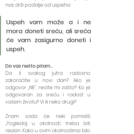
nas drži podalje od uspeha.  
Uspeh vam može a i ne 
mora doneti sreću, ali sreća 
će vam zasigurno doneti i 
uspeh.
Da vas nešto pitam...
Da li svakog jutra radosno 
zakoračite u novi dan? Ako je 
odgovor 
„
NE
”,
 recite mi zašto? Ko je 
odgovaran za sreću i radost u 
vašem životu? Vi ili neko drugi?
Znam sada će neki pomisliti: 
„P
ogledaj u okolnosti, treba biti 
realan
. Kako u ovim okolnostima bilo 