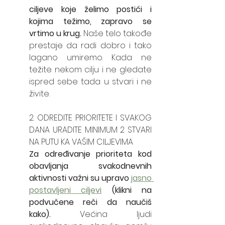
ciljeve koje želimo postići i 
kojima težimo, zapravo se 
vrtimo u krug.
 Naše telo takođe 
prestaje da radi dobro i tako 
lagano umiremo. Kada ne 
težite nekom cilju i ne gledate 
ispred sebe tada u stvari i ne 
živite. 
2. ODREDITE PRIORITETE I SVAKOG 
DANA URADITE MINIMUM 2 STVARI 
NA PUTU KA VAŠIM CILJEVIMA
Za određivanje prioriteta kod 
obavljanja svakodnevnih 
aktivnosti važni su upravo 
jasno 
postavljeni ciljevi
 (klikni na 
podvučene reči da naučiš 
kako).
 Većina ljudi 