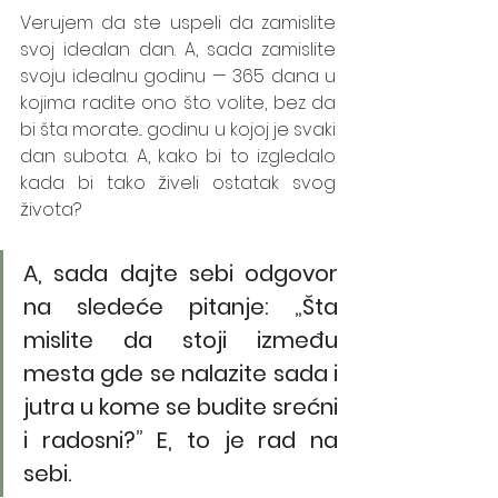
Verujem da ste uspeli da zamislite 
svoj idealan dan. A, sada zamislite 
svoju idealnu godinu — 365 dana u 
kojima radite ono što volite, bez da 
bi šta morate... godinu u kojoj je svaki 
dan subota. A, kako bi to izgledalo 
kada bi tako živeli ostatak svog 
života? 
A, sada dajte sebi odgovor 
na sledeće pitanje: 
„
Šta 
mislite da stoji između 
mesta gde se nalazite sada i 
jutra u kome se budite srećni 
i radosni?
”
 E, to je rad na 
sebi. 