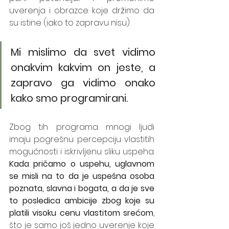
uverenja i obrazce koje držimo da 
su istine (iako to zapravu nisu).  
Mi mislimo da svet vidimo 
onakvim kakvim on jeste, a 
zapravo ga vidimo onako 
kako smo programirani. 
Zbog tih programa mnogi ljudi 
imaju pogrešnu percepciju vlastitih 
mogućnosti i iskrivljenu sliku uspeha. 
Kada pričamo o uspehu, uglavnom 
se misli na to da je uspešna osoba 
poznata, slavna i bogata, a da je sve 
to posledica ambicije zbog koje su 
platili visoku cenu vlastitom srećom
, 
što je samo još jedno uverenje koje 