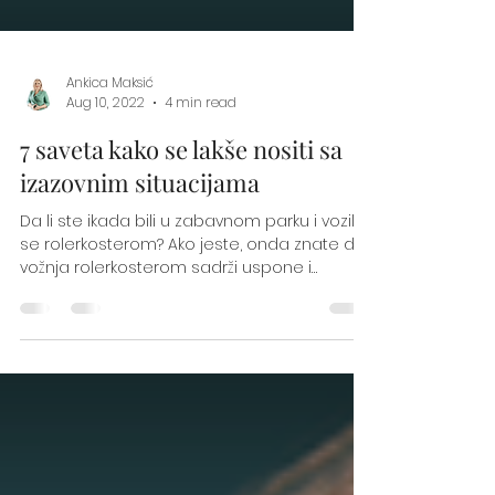
Ankica Maksić
Aug 10, 2022
4 min read
7 saveta kako se lakše nositi sa
izazovnim situacijama
Da li ste ikada bili u zabavnom parku i vozili
se rolerkosterom? Ako jeste, onda znate da
vožnja rolerkosterom sadrži uspone i
padove,...