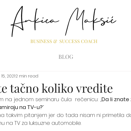
BUSINESS & SUCCESS COACH
BLOG
 15, 2021
2 min read
te tačno koliko vredite
 na jednom seminaru čula  rečenicu: 
„
Da li znate 
amiraju na TV-u?
”
a takvim pitanjem jer do tada nisam ni primetila da
mu na TV za luksuzne automobile. 