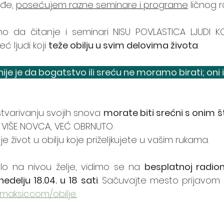
đe, 
posećujem razne seminare i programe
 ličnog r
o da čitanje i seminari NISU POVLASTICA LJUDI KOJ
 ljudi koji 
teže obilju u svim delovima života
. 
nije je da bogatstvo ili sreću ne moramo birati; oni iz
stvarivanju svojih snova 
morate biti srećni s onim 
 VIŠE NOVCA, VEĆ OBRNUTO.
je život u obilju koje priželjkujete u vašim rukama. 
lo na nivou želje, vidimo se na 
besplatnoj radioni
nedelju 18.04. u 18 sati
maksic.com/obilje
.