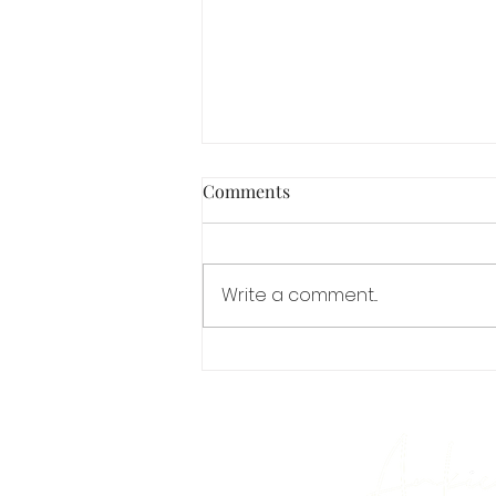
Comments
Write a comment...
Kako rana vidljivosti sabotira
novac i uspeh