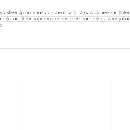
j
rast
vera
promena
zivot
zahvalnost
alati
novac
univerzum
talen
rad
pitanja
tehnike
sreća
vrednost
plata
zarada
egzistencija
ra
a