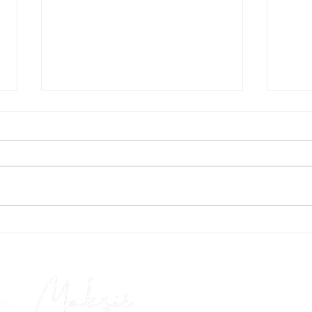
Energetski obrasci
10 zn
samosabotaže
tvoj
nivo 