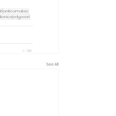
ti
ankicamaksic
dionica
odgovori
See All