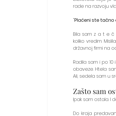
rade na razvoju vla
"
Plaćeni ste tačno 
Bila sam z a t e 
koliko vredim. Mis
državnoj firmi na
Radila sam i po 10 
obaveze. Htela sa
Ali, sedela sam u 
Zašto sam os
Ipak sam ostala. I 
Do kraja predava