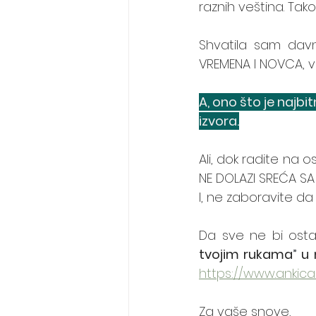
raznih veština. Tako
Shvatila sam davn
VREMENA I NOVCA, već
A, ono što je najbit
izvora.
Ali, dok radite na o
NE DOLAZI SREĆA SA
I, ne zaboravite da 
Da sve ne bi osta
tvojim rukama
”
 u 
https://www.ankica
Za vaše snove,