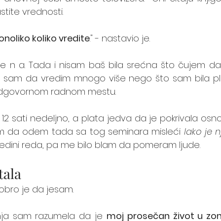
stite vrednosti. 
onoliko koliko vredite
." - nastavio je.
č e n a. Tada i nisam baš bila srećna što čujem d
lila sam da vredim mnogo više nego što sam bila p
 odgovornom radnom mestu. 
i 12 sati nedeljno, a plata jedva da je pokrivala o
m da odem tada sa tog seminara misleći 
lako je 
sredini reda, pa me bilo blam da pomeram ljude.
tala
dobro je da jesam. 
nja sam razumela da je 
moj prosečan život u zon