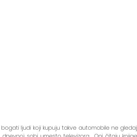
ogati ljudi koji kupuju takve automobile ne gledaju
u dnevnoj sobi umesto televizora.  Oni čitaju knjige 