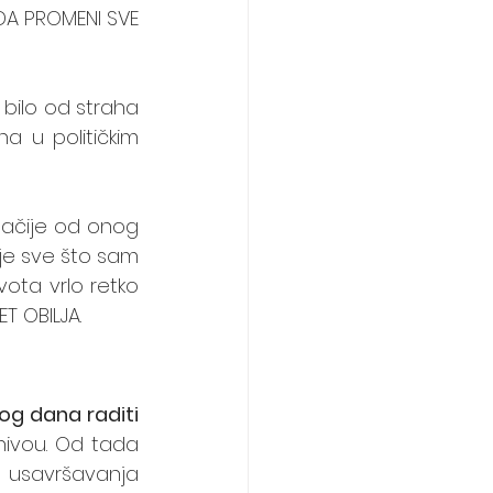
DA PROMENI SVE 
 bilo od straha 
 u političkim 
gačije od onog 
je sve što sam 
ota vrlo retko 
T OBILJA.
g dana raditi 
vou. Od tada 
 usavršavanja 