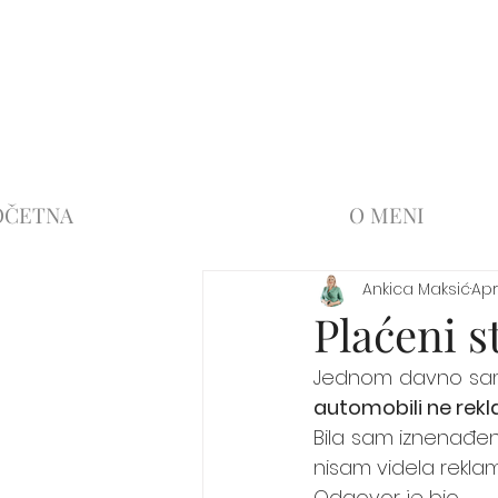
OČETNA
O MENI
Ankica Maksić
Apr
Plaćeni s
Jednom davno sam
automobili ne rekl
Bila sam iznenađen
nisam videla rekla
Odgovor je bio....