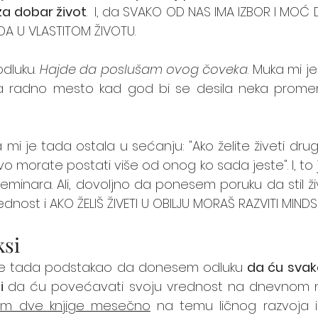
za dobar život
.  I, da SVAKO OD NAS IMA IZBOR I MOĆ 
A U VLASTITOM ŽIVOTU. 
dluku. 
Hajde da poslušam ovog čoveka
. Muka mi je
 za radno mesto kad god bi se desila neka promena
mi je tada ostala u sećanju: "Ako želite živeti dru
rvo morate postati više od onog ko sada jeste". I, to 
minara. Ali, dovoljno da ponesem poruku da stil živ
dnost i AKO ŽELIŠ ŽIVETI U OBILJU MORAŠ RAZVITI MINDSE
ksi
je tada podstakao da donesem odluku 
da ću svako
i 
da ću povećavati svoju vrednost na dnevnom ni
um dve knjige mesečno
 na temu ličnog razvoja i