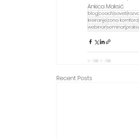
Ankica Maksić
blog
coach
saveti
razvo
kreiranje
zona komfora
webinar
seminar
praks
Recent Posts