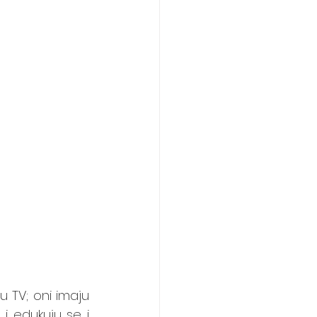
 TV; oni imaju 
i edukuju se i 