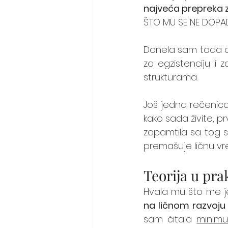
najveća prepreka 
ŠTO MU SE NE DOPAD
Donela sam tada o
za egzistenciju i
strukturama. 
Još jedna rečenica 
kako sada živite, p
zapamtila sa tog se
premašuje ličnu vre
Teorija u pra
Hvala mu što me 
na ličnom razvoju 
sam čitala 
minim