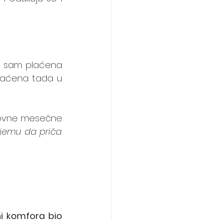
a sam plaćena 
laćena tada u 
snovne mesečne 
njemu da priča
. 
i komfora bio 