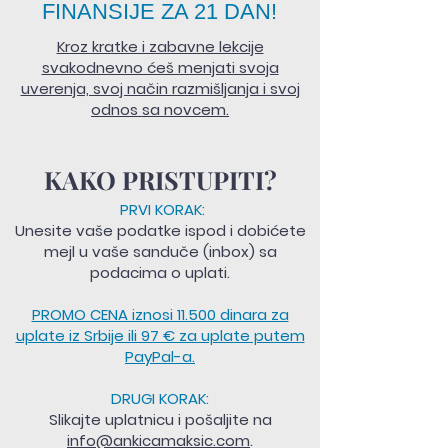
FINANSIJE ZA 21 DAN!
Kroz kratke i zabavne lekcije
svakodnevno ćeš menjati svoja
uverenja, svoj način razmišljanja i svoj
odnos sa novcem.
KAKO PRISTUPITI?
PRVI KORAK:
Unesite vaše podatke ispod i dobićete
mejl u vaše sanduče (inbox) sa
podacima o uplati.
PROMO CENA iznosi 11.500 dinara za
uplate iz Srbije ili 97 € za uplate putem
PayPal-a.
DRUGI KORAK:
Slikajte uplatnicu i pošaljite na
info@ankicamaksic.com
.