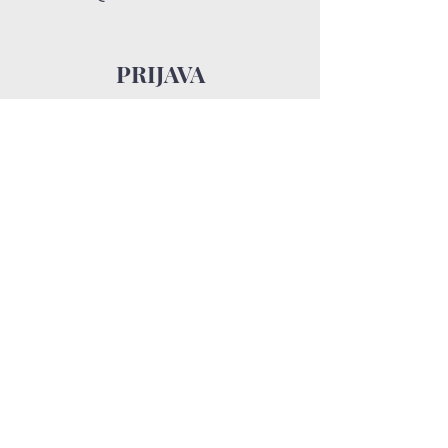
PRIJAVA
UNESITE VAŠE PODATKE ZA
PRISTUP RADIONCI
VAŠE IME
PREZIME
Email
Telefon