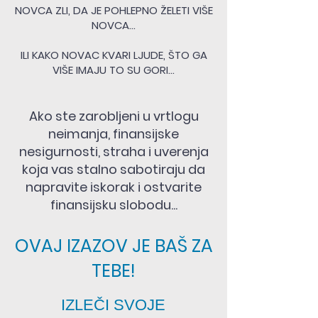
NOVCA ZLI, DA JE POHLEPNO ŽELETI VIŠE
NOVCA...
ILI KAKO NOVAC KVARI LJUDE, ŠTO GA
VIŠE IMAJU TO SU GORI...
Ako ste zarobljeni u vrtlogu
neimanja, finansijske
nesigurnosti, straha i uverenja
koja vas stalno sabotiraju da
napravite iskorak i ostvarite
finansijsku slobodu...
OVAJ IZAZOV JE BAŠ ZA
TEBE!
IZLEČI SVOJE