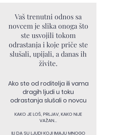
Vaš trenutni odnos sa
novcem je slika onoga što
ste usvojili tokom
odrastanja i koje priče ste
slušali, upijali, a danas ih
živite.
Ako ste od roditelja ili vama
dragih ljudi u toku
odrastanja slušali o novcu
KAKO JE LOŠ, PRLJAV, KAKO NIJE
VAŽAN...
ILI DA SU LJUDI KOJI IMAJU MNOGO