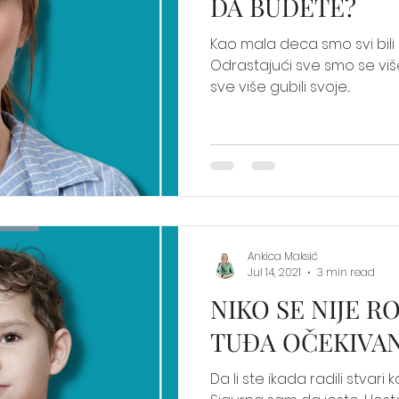
DA BUDETE?
Kao mala deca smo svi bili a
Odrastajući sve smo se viš
sve više gubili svoje...
Ankica Maksić
Jul 14, 2021
3 min read
NIKO SE NIJE R
TUĐA OČEKIVA
Da li ste ikada radili stvari