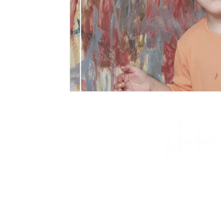
POČETNA
O