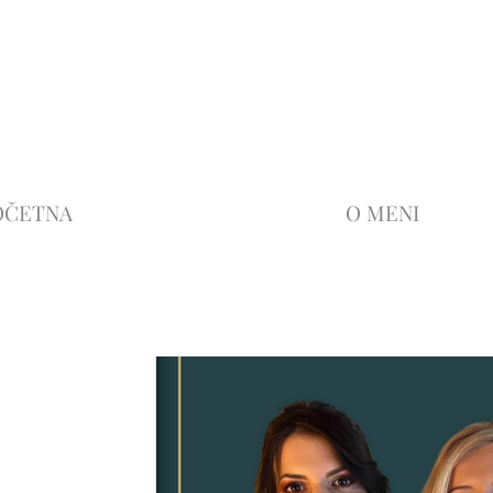
OČETNA
O MENI