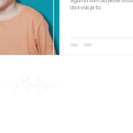
Sigurna sam da jeste, Uostal
da li vas je to...
info
 MENI
DREAM BUILDER
BLOG
ISKUSTVA