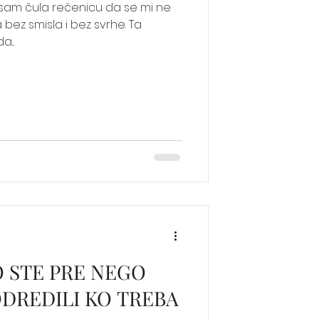
sam čula rečenicu da se mi ne
 bez smisla i bez svrhe. Ta
...
O STE PRE NEGO
ODREDILI KO TREBA