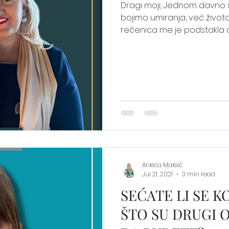
Dragi moji, Jednom davno 
bojimo umiranja, već života
rečenica me je podstakla da
Ankica Maksić
Jul 21, 2021
3 min read
SEĆATE LI SE K
ŠTO SU DRUGI 