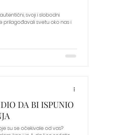
utentični, svoji i slobodni.
e prilagođavali svetu oko nas i
ODIO DA BI ISPUNIO
NJA
 koje su se očekivale od vas?